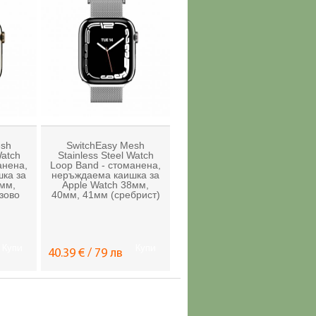
esh
SwitchEasy Mesh
Watch
Stainless Steel Watch
анена,
Loop Band - стоманена,
ка за
неръждаема каишка за
2мм,
Apple Watch 38мм,
зово
40мм, 41мм (сребрист)
Купи
Купи
40.39 € / 79 лв