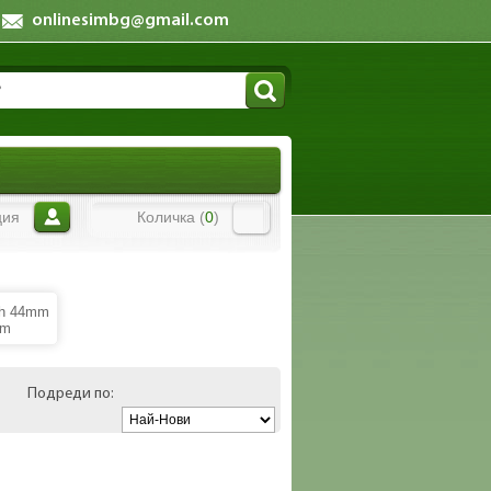
onlinesimbg@gmail.com
ция
Количка (
0
)
ch 44mm
mm
Подреди по: