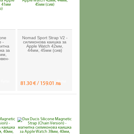
cone
Nomad Sport Strap V2 -
 -
силиконова каишка за
нитна
Apple Watch 42мм,
ка за
44мм, 45мм (сив)
8мм,
рвен-
Купи
Купи
81.30 € / 159.01 лв