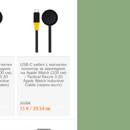
гнитен
USB-C кабел с магнитен
еждане
конектор за зареждане
00 см)
на Apple Watch (100 см)
 3:20
- Tactical Recce 3:20
ctive
Apple Watch Inductive
рвен)
Cable (черен-жълт)
20.00€
Купи
Купи
15 € / 29.34 лв