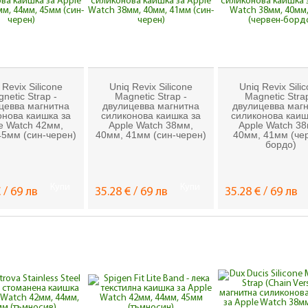
 Revix Silicone
Uniq Revix Silicone
Uniq Revix Sili
netic Strap -
Magnetic Strap -
Magnetic Strap
цевва магнитна
двулицевва магнитна
двулицевва маг
онова каишка за
силиконова каишка за
силиконова каиш
e Watch 42мм,
Apple Watch 38мм,
Apple Watch 3
45мм (син-черен)
40мм, 41мм (син-черен)
40мм, 41мм (че
бордо)
Купи
Купи
 / 69 лв
35.28 € / 69 лв
35.28 € / 69 лв