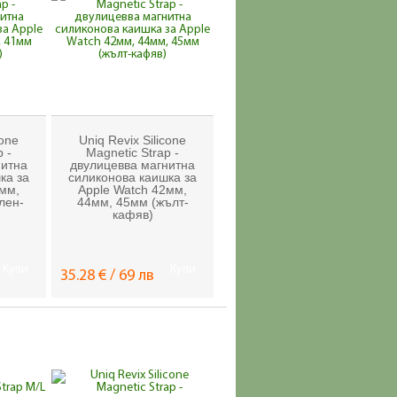
cone
Uniq Revix Silicone
 -
Magnetic Strap -
нитна
двулицевва магнитна
ка за
силиконова каишка за
8мм,
Apple Watch 42мм,
лен-
44мм, 45мм (жълт-
кафяв)
Купи
Купи
35.28 € / 69 лв