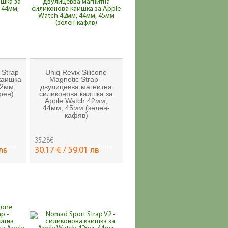
 Strap
Uniq Revix Silicone
каишка
Magnetic Strap -
42мм,
двулицевва магнитна
рен)
силиконова каишка за
Apple Watch 42мм,
44мм, 45мм (зелен-
кафяв)
35.28€
Купи
Купи
 лв
30.17 € / 59.01 лв