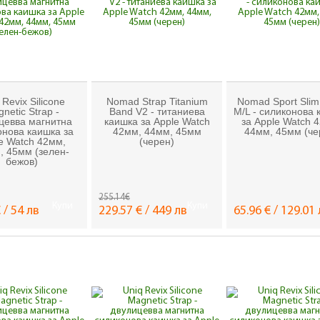
 Revix Silicone
Nomad Strap Titanium
Nomad Sport Slim
netic Strap -
Band V2 - титаниева
M/L - силиконова 
цевва магнитна
каишка за Apple Watch
за Apple Watch 
онова каишка за
42мм, 44мм, 45мм
44мм, 45мм (че
e Watch 42мм,
(черен)
, 45мм (зелен-
бежов)
255.14€
Купи
Купи
 / 54 лв
229.57 € / 449 лв
65.96 € / 129.01