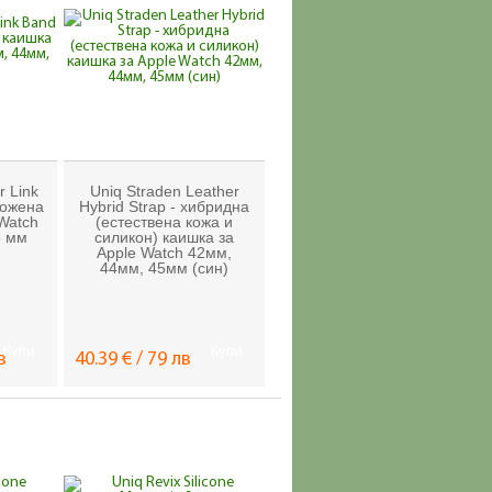
r Link
Uniq Straden Leather
кожена
Hybrid Strap - хибридна
Watch
(естествена кожа и
5 мм
силикон) каишка за
Apple Watch 42мм,
44мм, 45мм (син)
Купи
Купи
в
40.39 € / 79 лв