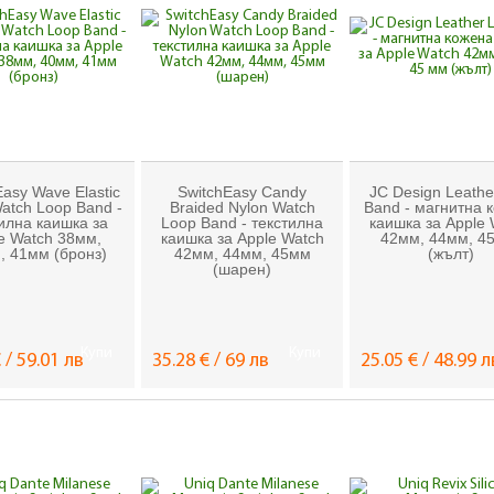
asy Wave Elastic
SwitchEasy Candy
JC Design Leathe
atch Loop Band -
Braided Nylon Watch
Band - магнитна 
илна каишка за
Loop Band - текстилна
каишка за Apple 
e Watch 38мм,
каишка за Apple Watch
42мм, 44мм, 4
, 41мм (бронз)
42мм, 44мм, 45мм
(жълт)
(шарен)
Купи
Купи
 / 59.01 лв
35.28 € / 69 лв
25.05 € / 48.99 л