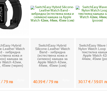
chEasy Hybrid
SwitchEasy Hybrid
SwitchEasy Wave E
ne-Leather Watch
Silicone-Leather Watch
Nylon Watch Loop 
d - хибридна
Band - хибридна
текстилна каишк
ествена кожа и
(естествена кожа и
Apple Watch 4
кон) каишка за
силикон) каишка за
44мм, 45мм (ро
e Watch 42мм,
Apple Watch 42мм,
, 45мм (черен)
44мм, 45мм (сив)
Купи
Купи
 / 79 лв
40.39 € / 79 лв
30.17 € / 59.01 л