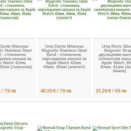
Dante Milanese
Uniq Dante Milanese
Uniq Revix Sili
c Stainless Steel
Magnetic Stainless Steel
Magnetic Strap
 - стоманена,
Band - стоманена,
двулицевва маг
аема каишка за
неръждаема каишка за
силиконова каиш
e Watch 42мм,
Apple Watch 42мм,
Apple Watch 3
45мм (тъмносив)
44мм, 45мм (златист)
40мм, 41мм (зе
бежов)
Купи
Купи
 / 79 лв
40.39 € / 79 лв
35.28 € / 69 лв