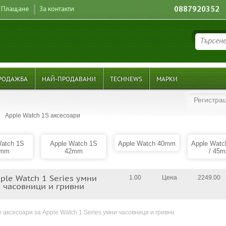
Плащане
За контакти
0887920352
РОДАЖБА
НАЙ-ПРОДАВАНИ
TECHNEWS
МАРКИ
Регистра
Apple Watch 1S аксесоари
Watch 1S
Apple Watch 1S
Apple Watch 40mm
Apple Wat
8mm
42mm
/ 45
ple Watch 1 Series умни
1.00
Цена
2249.00
часовници и гривни
 аксесоари за Apple Watch 1 Series умни часовници и гривни