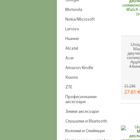
Google
Motorola
Nokia/Microsoft
Lenovo
Huawei
Uniq
Alcatel
Mag
двули
силик
Acer
Appl
44мм
Amazon Kindle
Xiaomi
35.28€
ZTE
27.61 €
Професионални
аксесоари
Зимни аксесоари
Слушалки и Bluetooth
Колонки и Спийкъри