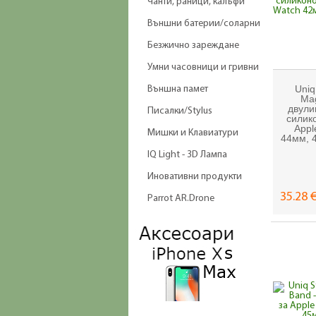
Чанти, раници, калъфи
Външни батерии/соларни
Безжично зареждане
Умни часовници и гривни
Uniq
Външна памет
Mag
двули
Писалки/Stylus
силик
Appl
Мишки и Клавиатури
44мм, 
IQ Light - 3D Лампа
Иновативни продукти
35.28 €
Parrot AR.Drone