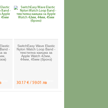
lastic
SwitchEasy Wave Elastic
Band -
Nylon Watch Loop Band -
а за
текстилна каишка за
2мм,
Apple Watch 42мм,
зов)
44мм, 45мм (бронз)
Купи
Купи
в
30.17 € / 59.01 лв