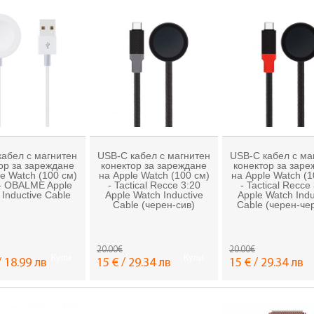
кабел с магнитен
USB-C кабел с магнитен
USB-C кабел с ма
ор за зареждане
конектор за зареждане
конектор за зар
e Watch (100 см)
на Apple Watch (100 см)
на Apple Watch (1
 - OBALME Apple
- Tactical Recce 3:20
- Tactical Recce
 Inductive Cable
Apple Watch Inductive
Apple Watch Indu
Cable (черен-сив)
Cable (черен-че
20.00€
20.00€
Купи
Купи
/ 18.99 лв
15 € / 29.34 лв
15 € / 29.34 лв