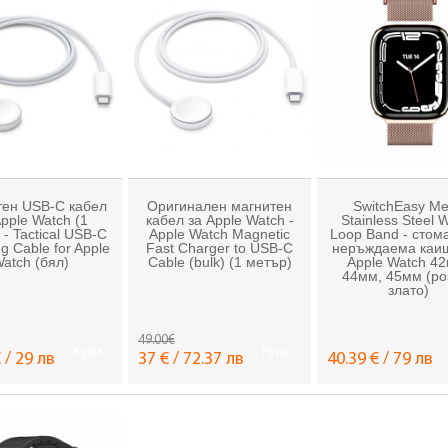
тен USB-C кабел
Оригинален магнитен
SwitchEasy M
Apple Watch (1
кабел за Apple Watch -
Stainless Steel 
 - Tactical USB-C
Apple Watch Magnetic
Loop Band - стом
g Cable for Apple
Fast Charger to USB-C
неръждаема каиш
atch (бял)
Cable (bulk) (1 метър)
Apple Watch 4
44мм, 45мм (ро
злато)
49.00€
Купи
Купи
 / 29 лв
37 € / 72.37 лв
40.39 € / 79 лв