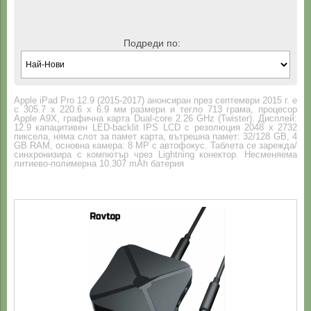
Подреди по:
Apple iPad Pro 12.9 (2015-2017) анонсиран през септември 2015 г. е
с 305.7 x 220.6 x 6.9 мм размери и тегло 713 грама, процесор
Apple A9X, графична карта Dual-core 2.26 GHz (Twister). Дисплей:
12.9 капацитивен LED-backlit IPS LCD с резолюция 2048 x 2732
пиксела, няма слот за памет карта, вътрешна памет: 32/128 GB, 4
GB RAM, основна камера: 8 MP с автофокус. Таблета се зарежда/
синхронизира с компютър чрез Lightning конектор. Несменяема
литиево-полимерна 10.307 mAh батерия