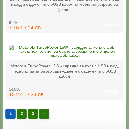
изход и отделен microUSB кабел за мобилни устройства
(лилав)
9.71€
КУПИ
7.16 € / 14 лв
Motorola TurboPower 15W - зарядно за кола с USB изход,
технология за бързо зареждане и с отделен microUSB
кабел
14.83€
КУПИ
12.27 € / 24 лв
1
2
3
»