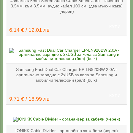
4smarts 3.5mm Stereo Audio Cable SoundCord - качествен
3.5мм. към 3.5мм. аудио кабел 100 см. (два мъжки жака)
(черен)
КУПИ
6.14 € / 12.01 лв
Samsung Fast Dual Car Charger EP-LN920BW 2.0A -
оригинално зарядно с 2хUSB за кола за Samsung и
мобилни телефони (бял) (bulk)
КУПИ
9.71 € / 18.99 лв
IONIKK Cable Divider - органайзер за кабели (черен)