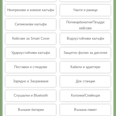
Неопренови и кожени калъфи
Чанти и раници
Поликарбонатни/Твърди
Силиконови калъфи
кейсове
Кейсове за Smart Cover
Водоустойчиви калъфи
Удароустойчиви калъфи
Защитно фолио за дисплея
Поставки и стендове
Кабели и адаптери
Зарядно и Захранване
Док станции
Слушалки и Bluetooth
Колонки/Спийкъри
Външни батерии
Външна памет