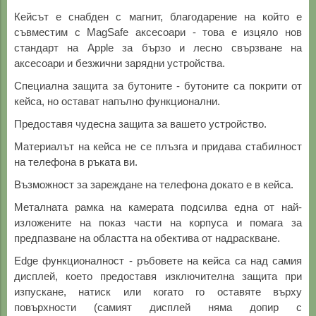
Кейсът е снабден с магнит, благодарение на който е
съвместим с MagSafe аксесоари - това е изцяло нов
стандарт на Apple за бързо и лесно свързване на
аксесоари и безжични зарядни устройства.
Специална защита за бутоните - бутоните са покрити от
кейса, но остават напълно функционални.
Предоставя чудесна защита за вашето устройство.
Материалът на кейса не се плъзга и придава стабилност
на телефона в ръката ви.
Възможност за зареждане на телефона докато е в кейса.
Металната рамка на камерата подсилва една от най-
изложените на показ части на корпуса и помага за
предпазване на областта на обектива от надраскване.
Edge функционалност - ръбовете на кейса са над самия
дисплей, което предоставя изключителна защита при
изпускане, натиск или когато го оставяте върху
повърхности (самият дисплей няма допир с