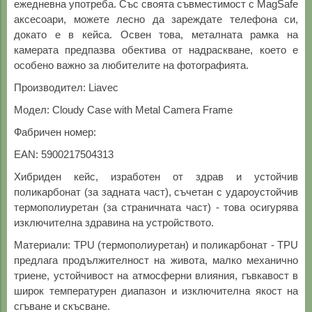
ежедневна употреба. Със своята съвместимост с MagSafe
аксесоари, можете лесно да зареждате телефона си,
докато е в кейса. Освен това, металната рамка на
камерата предпазва обектива от надраскване, което е
особено важно за любителите на фотографията.
Производител: Liavec
Модел: Cloudy Case with Metal Camera Frame
Фабричен номер:
EAN: 5900217504313
Хибриден кейс, изработен от здрав и устойчив
поликарбонат (за задната част), съчетан с удароустойчив
термополиуретан (за страничната част) - това осигурява
изключителна здравина на устройството.
Материали: TPU (термополиуретан) и поликарбонат - TPU
предлага продължителност на живота, малко механично
триене, устойчивост на атмосферни влияния, гъвкавост в
широк температурен диапазон и изключителна якост на
сгъване и скъсване.