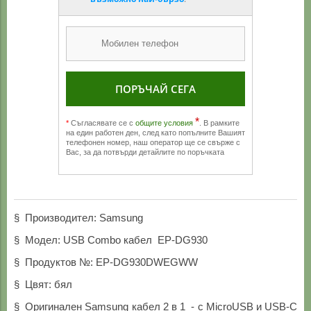
ПОРЪЧАЙ СЕГА
*
*
Съгласявате се с
общите условия
. В рамките
на един работен ден, след като попълните Вашият
телефонен номер, наш оператор ще се свърже с
Вас, за да потвърди детайлите по поръчката
§ Производител: Samsung
§ Модел: USB Combo кабел EP-DG930
§ Продуктов №: EP-DG930DWEGWW
§ Цвят: бял
§ Оригинален Samsung кабел 2 в 1 - с MicroUSB и USB-C