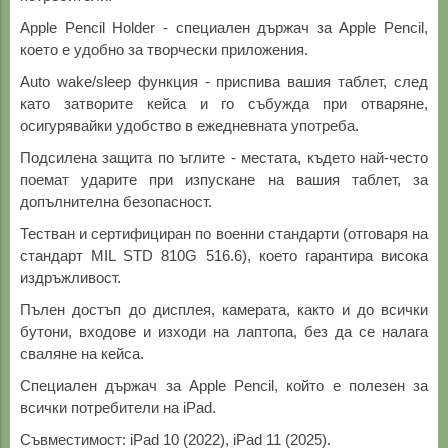
Apple Pencil Holder - специален държач за Apple Pencil,
което е удобно за творчески приложения.
Auto wake/sleep функция - приспива вашия таблет, след
като затворите кейса и го събужда при отваряне,
осигурявайки удобство в ежедневната употреба.
Подсилена защита по ъглите - местата, където най-често
поемат ударите при изпускане на вашия таблет, за
допълнителна безопасност.
Тестван и сертифициран по военни стандарти (отговаря на
стандарт MIL STD 810G 516.6), което гарантира висока
издръжливост.
Пълен достъп до дисплея, камерата, както и до всички
бутони, входове и изходи на лаптопа, без да се налага
сваляне на кейса.
Специален държач за Apple Pencil, който е полезен за
всички потребители на iPad.
Съвместимост: iPad 10 (2022), iPad 11 (2025).