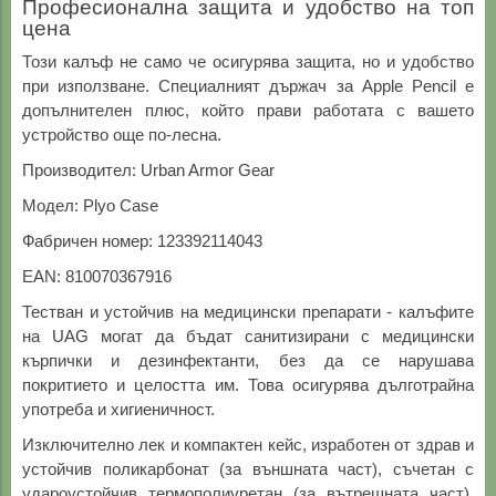
Професионална защита и удобство на топ
цена
Този калъф не само че осигурява защита, но и удобство
при използване. Специалният държач за Apple Pencil е
допълнителен плюс, който прави работата с вашето
устройство още по-лесна.
Производител: Urban Armor Gear
Модел: Plyo Case
Фабричен номер: 123392114043
EAN: 810070367916
Тестван и устойчив на медицински препарати - калъфите
на UAG могат да бъдат санитизирани с медицински
кърпички и дезинфектанти, без да се нарушава
покритието и целостта им. Това осигурява дълготрайна
употреба и хигиеничност.
Изключително лек и компактен кейс, изработен от здрав и
устойчив поликарбонат (за външната част), съчетан с
удароустойчив термополиуретан (за вътрешната част).