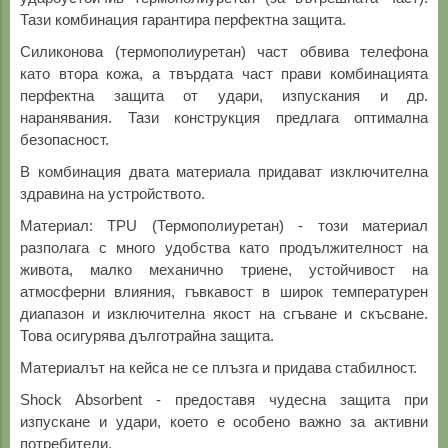
Тази комбинация гарантира перфектна защита.
Силиконова (термополиуретан) част обвива телефона
като втора кожа, а твърдата част прави комбинацията
перфектна защита от удари, изпускания и др.
наранявания. Тази конструкция предлага оптимална
безопасност.
В комбинация двата материала придават изключителна
здравина на устройството.
Материал: TPU (Термополиуретан) - този материал
разполага с много удобства като продължителност на
живота, малко механично триене, устойчивост на
атмосферни влияния, гъвкавост в широк температурен
диапазон и изключителна якост на сгъване и скъсване.
Това осигурява дълготрайна защита.
Материалът на кейса не се плъзга и придава стабилност.
Shock Absorbent - предоставя чудесна защита при
изпускане и удари, което е особено важно за активни
потребители.