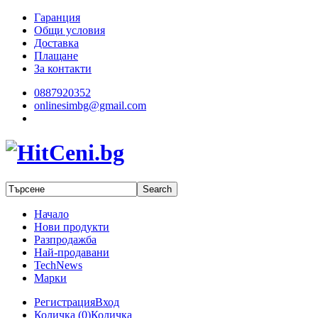
Гаранция
Общи условия
Доставка
Плащане
За контакти
0887920352
onlinesimbg@gmail.com
Начало
Нови продукти
Разпродажба
Най-продавани
TechNews
Марки
Регистрация
Вход
Количка (
0
)
Количка