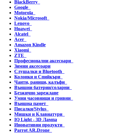
BlackBerry
Google
Motorola
Nokia/Microsoft
Lenovo
Huawei
Alcatel
Acer
Amazon Kindle
Xiaomi
ZTE
Професионални аксесоари
Зимни аксесоари
Слушалки и Bluetooth
Колонки и Спийкъри
Чанти, раници, калъфи
Външни батерии/соларни
Безжично зареждане
Умни часовници и гривни
Външна памет
Писалки/Stylus
Мишки и Клавиатури
IQ Light - 3D Лампа
Иновативни продукти
Parrot AR.Drone