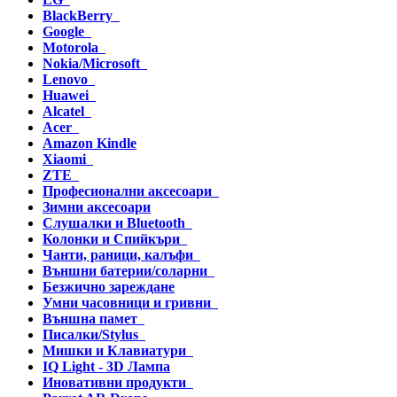
BlackBerry
Google
Motorola
Nokia/Microsoft
Lenovo
Huawei
Alcatel
Acer
Amazon Kindle
Xiaomi
ZTE
Професионални аксесоари
Зимни аксесоари
Слушалки и Bluetooth
Колонки и Спийкъри
Чанти, раници, калъфи
Външни батерии/соларни
Безжично зареждане
Умни часовници и гривни
Външна памет
Писалки/Stylus
Мишки и Клавиатури
IQ Light - 3D Лампа
Иновативни продукти