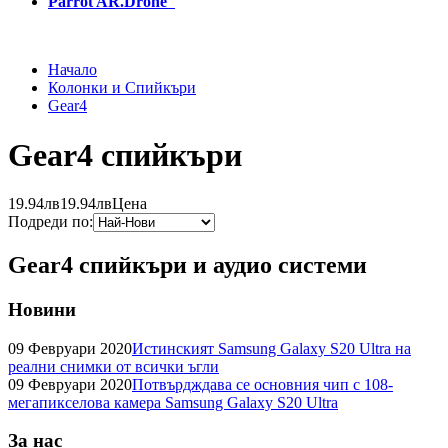
Parrot AR.Drone
Начало
Колонки и Спийкъри
Gear4
Gear4 спийкъри
19.94лв
19.94лв
Цена
Подреди по:
Gear4 спийкъри и аудио системи
Новини
09 Февруари 2020
Истинският Samsung Galaxy S20 Ultra на
реални снимки от всички ъгли
09 Февруари 2020
Потвърдждава се основния чип с 108-
мегапикселова камера Samsung Galaxy S20 Ultra
За нас