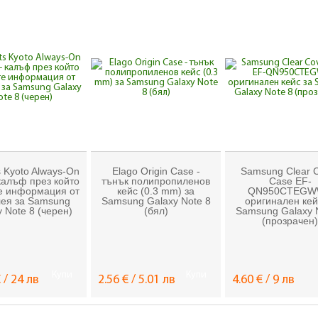
 Kyoto Always-On
Elago Origin Case -
Samsung Clear 
калъф през който
тънък полипропиленов
Case EF-
е информация от
кейс (0.3 mm) за
QN950CTEGW
лея за Samsung
Samsung Galaxy Note 8
оригинален кей
 Note 8 (черен)
(бял)
Samsung Galaxy 
(прозрачен)
Купи
Купи
 / 24 лв
2.56 € / 5.01 лв
4.60 € / 9 лв