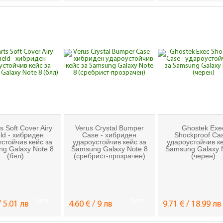
s Soft Cover Airy
Verus Crystal Bumper
Ghostek Exe
eld - хибриден
Case - хибриден
Shockproof Cas
стойчив кейс за
удароустойчив кейс за
удароустойчив ке
g Galaxy Note 8
Samsung Galaxy Note 8
Samsung Galaxy 
(бял)
(сребрист-прозрачен)
(черен)
Купи
Купи
/ 5.01 лв
4.60 € / 9 лв
9.71 € / 18.99 лв