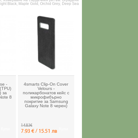
п, измерване на сърдечния ритъм. Вградени
ht Black, Maple Gold, Orchid Grey, Deep Sea
se -
4smarts Clip-On Cover
 (TPU)
Velours -
) за
поликарбонатов кейс с
Note 8
микрофибърно
покритие за Samsung
Galaxy Note 8 черен)
14.83€
Купи
Купи
7.93 € / 15.51 лв