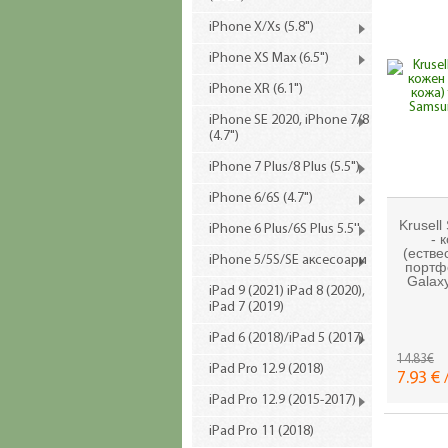
iPhone X/Xs (5.8")
iPhone XS Max (6.5")
iPhone XR (6.1")
iPhone SE 2020, iPhone 7/8
(4.7")
iPhone 7 Plus/8 Plus (5.5")
iPhone 6/6S (4.7")
Krusell
iPhone 6 Plus/6S Plus 5.5''
- 
(естве
iPhone 5/5S/SE аксесоари
портф
Galaxy
iPad 9 (2021) iPad 8 (2020),
iPad 7 (2019)
iPad 6 (2018)/iPad 5 (2017)
14.83€
iPad Pro 12.9 (2018)
7.93 € 
iPad Pro 12.9 (2015-2017)
iPad Pro 11 (2018)