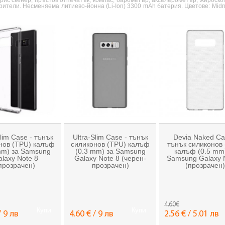
рис скенер, пръстов отпечатък, компас, барометър, акселерометър, жироско
рители. Несменяема литиево-йонна (Li-Ion) 3300 mAh батерия. Цветове: Midnig
Slim Case - тънък
Ultra-Slim Case - тънък
Devia Naked Ca
нов (TPU) калъф
силиконов (TPU) калъф
тънък силиконов
mm) за Samsung
(0.3 mm) за Samsung
калъф (0.5 mm
laxy Note 8
Galaxy Note 8 (черен-
Samsung Galaxy 
прозрачен)
прозрачен)
(прозрачен)
4.60€
Купи
Купи
/ 9 лв
4.60 € / 9 лв
2.56 € / 5.01 лв