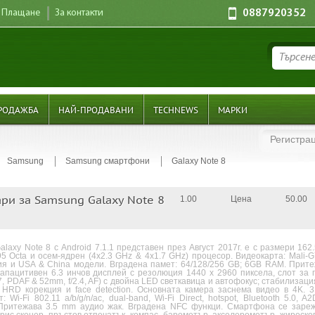
Плащане
За контакти
0887920352
РОДАЖБА
НАЙ-ПРОДАВАНИ
TECHNEWS
МАРКИ
Регистра
Samsung
Samsung смартфони
Galaxy Note 8
ри за Samsung Galaxy Note 8
1.00
Цена
50.00
laxy Note 8 с Android 7.1.1 представен през Август 2017г. е с размери 162.
5 Octa и осем-ядрен (4x2.3 GHz & 4x1.7 GHz) процесор. Видеокарта: Mali
я и USA & China модели. Вградена памет: 64/128/256 GB; 6GB RAM. Притеж
апацитивен 6.3 инчов дисплей с резолюция 1440 x 2960 пиксела, слот за 
7, PDAF & 52mm, f/2.4, AF) с двойна LED светкавица и автофокус; стабилизация 
 HRD корекция и face detection. Основната камера заснема видео в 4K. 
: Wi-Fi 802.11 a/b/g/n/ac, dual-band, Wi-Fi Direct, hotspot, Bluetooth 5.0
Притежава 3.5 mm аудио жак. Вградена NFC функци. Смартфона се зарежд