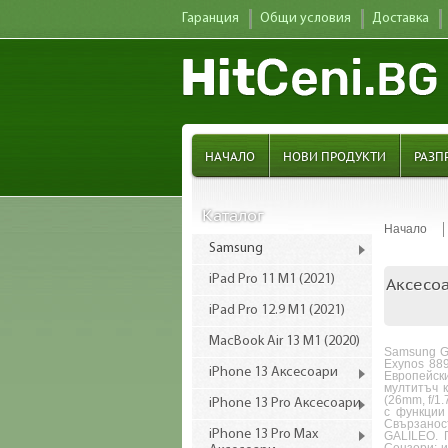
Гаранция
Общи условия
Доставка
НАЧАЛО
НОВИ ПРОДУКТИ
РАЗП
Каталог
Начало
Samsung
iPad Pro 11 M1 (2021)
Аксесоа
iPad Pro 12.9 M1 (2021)
MacBook Air 13 M1 (2020)
Samsung Ga
Exynos 889
iPhone 13 Аксесоари
Европейски
мултитъч к
(26mm, f/1.
iPhone 13 Pro Аксесоари
с функции
Свързаност
iPhone 13 Pro Max
GALILEO. 