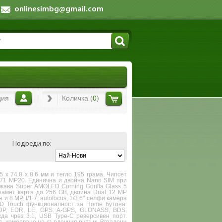
onlinesimbg@gmail.com
ция
Количка (
0
)
Подреди по:
5 x 74.8 x 8.6 мм и тегло 195 грама. Чипсет
-G71 MP20. Единична и двойна Nano SIM при
ава Super AMOLED Corning Gorilla Glass 5
памет карта до 256 GB, двойна Dual 12 MP
и 8 MP, f/1.7, autofocus, 1/3.6" селфи камера
3D Touch функционалност за Home бутона.
, A2DP, EDR, LE, GPS: A-GPS, GLONASS, BDS,
а чрез 3.1, USB Type-C реверсивен порт.