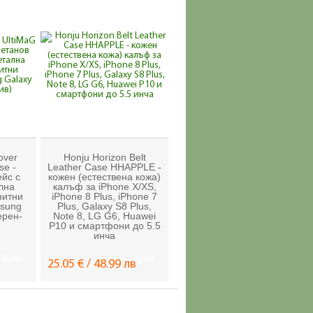
over
Honju Horizon Belt
se -
Leather Case HHAPPLE -
йс с
кожен (естествена кожа)
лна
калъф за iPhone X/XS,
нитни
iPhone 8 Plus, iPhone 7
msung
Plus, Galaxy S8 Plus,
ерен-
Note 8, LG G6, Huawei
P10 и смартфони до 5.5
инча
Купи
Купи
25.05 € / 48.99 лв