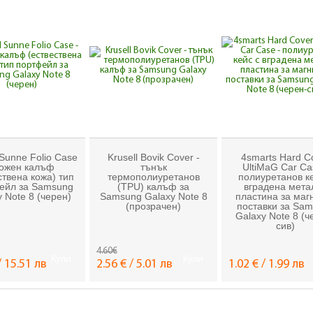
 Sunne Folio Case
Krusell Bovik Cover -
4smarts Hard C
кожен калъф
тънък
UltiMaG Car Ca
ствена кожа) тип
термополиуретанов
полиуретанов ке
ейл за Samsung
(TPU) калъф за
вградена мета
 Note 8 (черен)
Samsung Galaxy Note 8
пластина за маг
(прозрачен)
поставки за Sa
Galaxy Note 8 (ч
сив)
4.60€
Купи
Купи
/ 15.51 лв
2.56 € / 5.01 лв
1.02 € / 1.99 лв