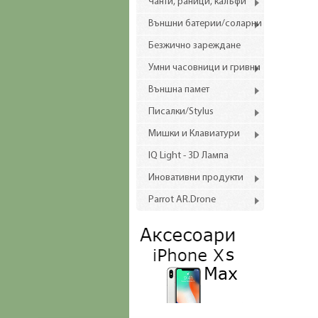
Чанти, раници, калъфи
Външни батерии/соларни
Безжично зареждане
Умни часовници и гривни
Външна памет
Писалки/Stylus
Мишки и Клавиатури
IQ Light - 3D Лампа
Иновативни продукти
Parrot AR.Drone