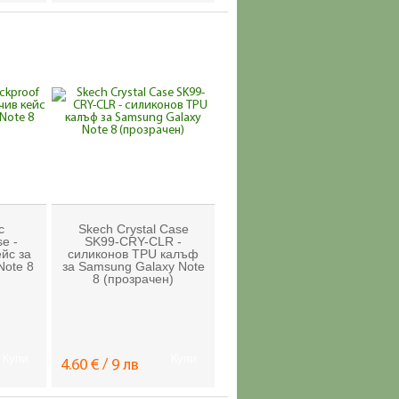
c
Skech Crystal Case
e -
SK99-CRY-CLR -
йс за
силиконов TPU калъф
Note 8
за Samsung Galaxy Note
8 (прозрачен)
Купи
Купи
4.60 € / 9 лв