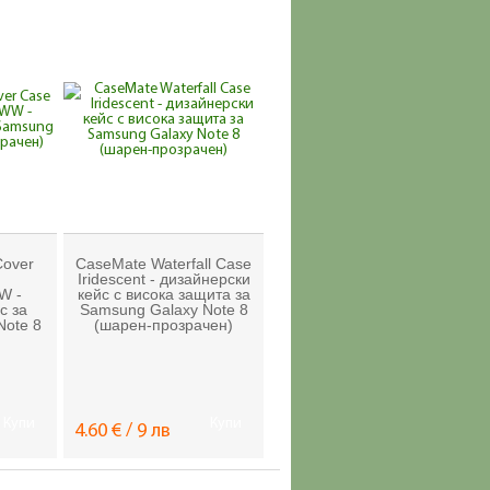
Cover
CaseMate Waterfall Case
Iridescent - дизайнерски
W -
кейс с висока защита за
с за
Samsung Galaxy Note 8
Note 8
(шарен-прозрачен)
Купи
Купи
4.60 € / 9 лв