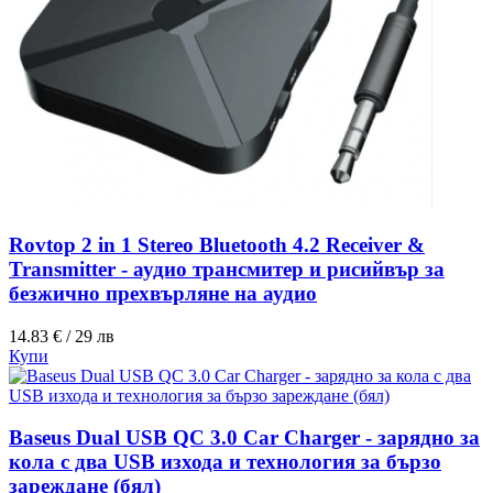
Rovtop 2 in 1 Stereo Bluetooth 4.2 Receiver &
Transmitter - аудио трансмитер и рисийвър за
безжично прехвърляне на аудио
14.83 € / 29 лв
Купи
Baseus Dual USB QC 3.0 Car Charger - зарядно за
кола с два USB изхода и технология за бързо
зареждане (бял)