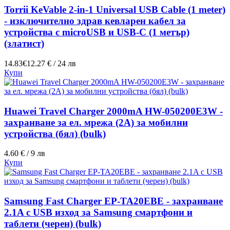
Torrii KeVable 2-in-1 Universal USB Cable (1 meter)
- изключително здрав кевларен кабел за
устройства с microUSB и USB-C (1 метър)
(златист)
14.83€
12.27 € / 24 лв
Купи
Huawei Travel Charger 2000mA HW-050200E3W -
захранване за ел. мрежа (2A) за мобилни
устройства (бял) (bulk)
4.60 € / 9 лв
Купи
Samsung Fast Charger EP-TA20EBE - захранване
2.1A с USB изход за Samsung смартфони и
таблети (черен) (bulk)