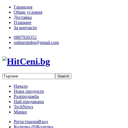
Гаранция
Общи условия
Доставка
Плащане
За контакти
0887920352
onlinesimbg@gmail.com
Начало
Нови продукти
Разпродажба
Най-продавани
TechNews
Марки
Регистрация
Вход
Количка (
0
)
Количка