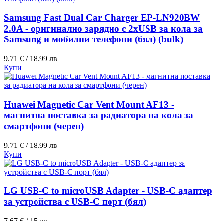
Samsung Fast Dual Car Charger EP-LN920BW
2.0A - оригинално зарядно с 2хUSB за кола за
Samsung и мобилни телефони (бял) (bulk)
9.71 € / 18.99 лв
Купи
Huawei Magnetic Car Vent Mount AF13 -
магнитна поставка за радиатора на кола за
смартфони (черен)
9.71 € / 18.99 лв
Купи
LG USB-C to microUSB Adapter - USB-C адаптер
за устройства с USB-C порт (бял)
7.67 € / 15 лв