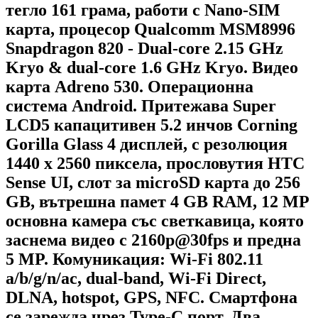
тегло 161 грама, работи с Nano-SIM
карта, процесор Qualcomm MSM8996
Snapdragon 820 - Dual-core 2.15 GHz
Kryo & dual-core 1.6 GHz Kryo. Видео
карта Adreno 530. Операционна
система Android. Притежава Super
LCD5 капацитивен 5.2 инчов Corning
Gorilla Glass 4 дисплей, с резолюция
1440 x 2560 пиксела, прословутия HTC
Sense UI, слот за microSD карта до 256
GB, вътрешна памет 4 GB RAM, 12 MP
основна камера със светкавица, която
заснема видео с 2160p@30fps и предна
5 MP. Комуникация: Wi-Fi 802.11
a/b/g/n/ac, dual-band, Wi-Fi Direct,
DLNA, hotspot, GPS, NFC. Смартфона
се зарежда чрез Type-C порт. Два