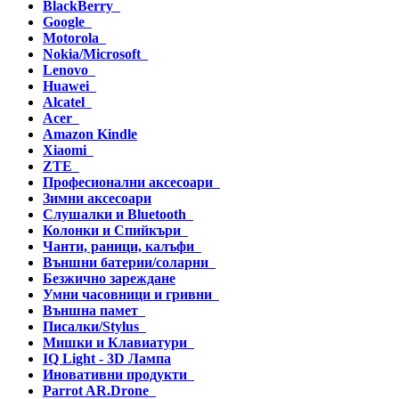
BlackBerry
Google
Motorola
Nokia/Microsoft
Lenovo
Huawei
Alcatel
Acer
Amazon Kindle
Xiaomi
ZTE
Професионални аксесоари
Зимни аксесоари
Слушалки и Bluetooth
Колонки и Спийкъри
Чанти, раници, калъфи
Външни батерии/соларни
Безжично зареждане
Умни часовници и гривни
Външна памет
Писалки/Stylus
Мишки и Клавиатури
IQ Light - 3D Лампа
Иновативни продукти
Parrot AR.Drone