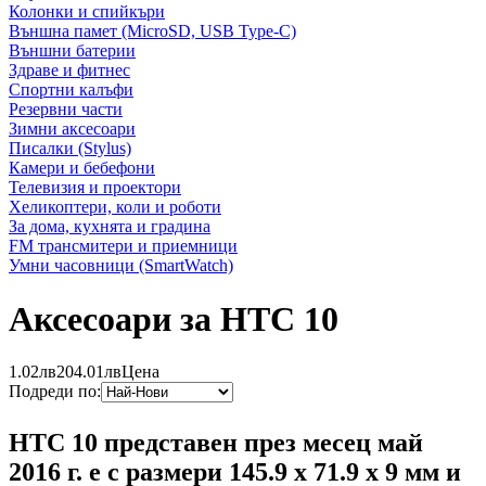
Колонки и спийкъри
Външна памет (MicroSD, USB Type-C)
Външни батерии
Здраве и фитнес
Спортни калъфи
Резервни части
Зимни аксесоари
Писалки (Stylus)
Камери и бебефони
Телевизия и проектори
Хеликоптери, коли и роботи
За дома, кухнята и градина
FM трансмитери и приемници
Умни часовници (SmartWatch)
Аксесоари за HTC 10
1.02лв
204.01лв
Цена
Подреди по:
HTC 10 представен през месец май
2016 г. е с размери 145.9 x 71.9 x 9 мм и