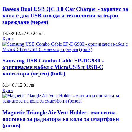
Baseus Dual USB QC 3.0 Car Charger - зарядно за
кола с два USB изхода и технология за бързо
зареждане (черен)
14.83€
12.27 € / 24 лв
Купи
Samsung USB Combo Cable EP-DG930 -
оригинален кабел с MicroUSB и USB-C
конектори (черен) (bulk)
6.14 € / 12.01 лв
Купи
Magnetic Triangle Air Vent Holder - магнитна
поставка за радиатора на кола за смартфони
(розов)