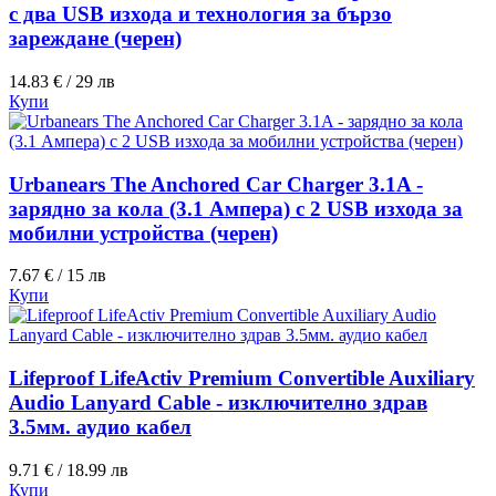
с два USB изхода и технология за бързо
зареждане (черен)
14.83 € / 29 лв
Купи
Urbanears The Anchored Car Charger 3.1A -
зарядно за кола (3.1 Aмпера) с 2 USB изхода за
мобилни устройства (черен)
7.67 € / 15 лв
Купи
Lifeproof LifeActiv Premium Convertible Auxiliary
Audio Lanyard Cable - изключително здрав
3.5мм. аудио кабел
9.71 € / 18.99 лв
Купи