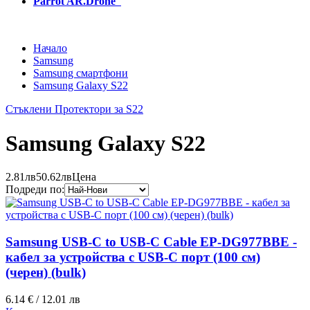
Parrot AR.Drone
Начало
Samsung
Samsung смартфони
Samsung Galaxy S22
Стъклени Протектори за S22
Samsung Galaxy S22
2.81лв
50.62лв
Цена
Подреди по:
Samsung USB-C to USB-C Cable EP-DG977BBE -
кабел за устройства с USB-C порт (100 см)
(черен) (bulk)
6.14 € / 12.01 лв