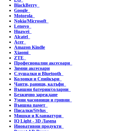
BlackBerry
Google
Motorola
Nokia/Microsoft
Lenovo
Huawei
Alcatel
Acer
Amazon Kindle
Xiaomi
ZTE
Професионални аксесоари
Зимни аксесоари
Слушалки и Bluetooth
Колонки и Спийкъри
Чанти, раници, калъфи
Външни батерии/соларни
Безжично зареждане
Умни часовници и гривни
Външна памет
Писалки/Stylus
Мишки и Клавиатури
IQ Light - 3D Лампа
Иновативни продукти