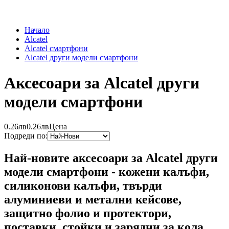
Начало
Alcatel
Alcatel смартфони
Alcatel други модели смартфони
Аксесоари за Alcatel други
модели смартфони
0.26лв
0.26лв
Цена
Подреди по:
Най-новите аксесоари за Alcatel други
модели смартфони - кожени калъфи,
силиконови калъфи, твърди
алуминиеви и метални кейсове,
защитно фолио и протектори,
поставки, стойки и зарядни за кола,