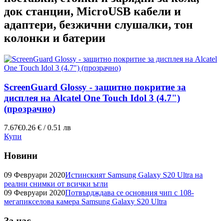
док станции, MicroUSB кабели и
адаптери, безжични слушалки, тон
колонки и батерии
ScreenGuard Glossy - защитно покритие за
дисплея на Alcatel One Touch Idol 3 (4.7")
(прозрачно)
7.67€
0.26 € / 0.51 лв
Купи
Новини
09 Февруари 2020
Истинският Samsung Galaxy S20 Ultra на
реални снимки от всички ъгли
09 Февруари 2020
Потвърдждава се основния чип с 108-
мегапикселова камера Samsung Galaxy S20 Ultra
За нас