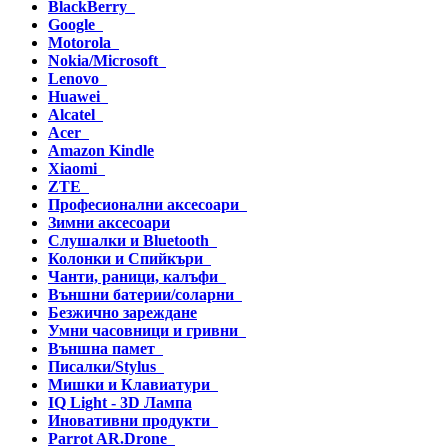
BlackBerry
Google
Motorola
Nokia/Microsoft
Lenovo
Huawei
Alcatel
Acer
Amazon Kindle
Xiaomi
ZTE
Професионални аксесоари
Зимни аксесоари
Слушалки и Bluetooth
Колонки и Спийкъри
Чанти, раници, калъфи
Външни батерии/соларни
Безжично зареждане
Умни часовници и гривни
Външна памет
Писалки/Stylus
Мишки и Клавиатури
IQ Light - 3D Лампа
Иновативни продукти
Parrot AR.Drone