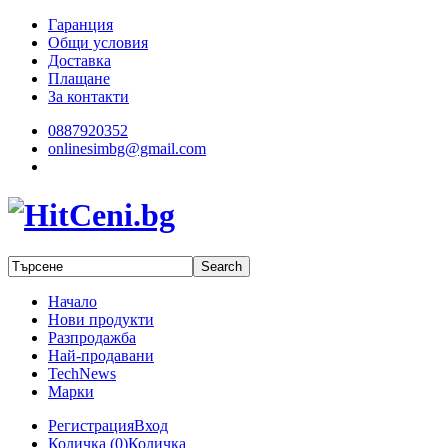
Гаранция
Общи условия
Доставка
Плащане
За контакти
0887920352
onlinesimbg@gmail.com
Начало
Нови продукти
Разпродажба
Най-продавани
TechNews
Марки
Регистрация
Вход
Количка (
0
)
Количка