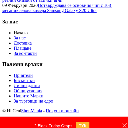
реални снимки от всички ъгли
09 Февруари 2020
Потвърдждава се основния чип с 108-
мегапикселова камера Samsung Galaxy S20 Ultra
За нас
Начало
За нас
Доставка
Плащане
За контакти
Полезни връзки
Приятели
Бисквитки
Лични данни
Общи условия
Нашите Марки
За търговци на едро
© HitCeni
ShopMania
-
Покупки онлайн
? Black Friday Старт
ТУК