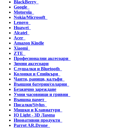
BlackBerry
Google
Motorola
Nokia/Microsoft
Lenovo
Huawei
Alcatel
Acer
Amazon Kindle
Xiaomi
ZTE
Професионални аксесоари
Зимни аксесоари
Слушалки и Bluetooth
Колонки и Спийкъри
Чанти, раници, калъфи
Външни батерии/соларни
Безжично зареждане
Умни часовници и гривни
Външна памет
Писалки/Stylus
Мишки и Клавиатури
IQ Light - 3D Лампа
Иновативни продукти
Parrot AR.Drone