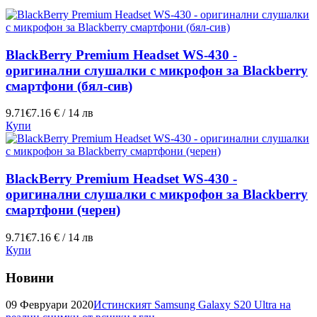
BlackBerry Premium Headset WS-430 -
оригинални слушалки с микрофон за Blackberry
смартфони (бял-сив)
9.71€
7.16 € / 14 лв
Купи
BlackBerry Premium Headset WS-430 -
оригинални слушалки с микрофон за Blackberry
смартфони (черен)
9.71€
7.16 € / 14 лв
Купи
Новини
09 Февруари 2020
Истинският Samsung Galaxy S20 Ultra на