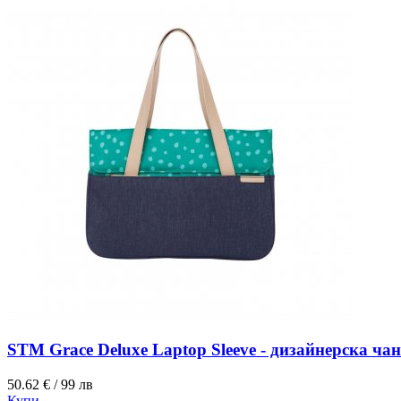
STM Grace Deluxe Laptop Sleeve - дизайнерска ча
50.62 € / 99 лв
Купи