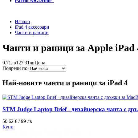
Parrot AR.Drone
Начало
iPad 4 аксесоари
Чанти и раници
Чанти и раници за Apple iPad 
9.71лв
127.31лв
Цена
Подреди по:
Най-новите чанти и раници за iPad 4
STM Judge Laptop Brief - дизайнерска чанта с др
50.62 € / 99 лв
Купи