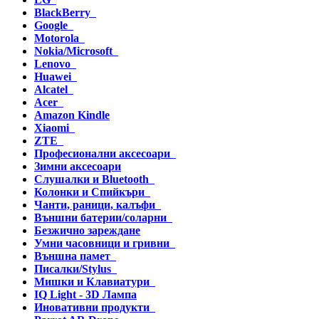
BlackBerry
Google
Motorola
Nokia/Microsoft
Lenovo
Huawei
Alcatel
Acer
Amazon Kindle
Xiaomi
ZTE
Професионални аксесоари
Зимни аксесоари
Слушалки и Bluetooth
Колонки и Спийкъри
Чанти, раници, калъфи
Външни батерии/соларни
Безжично зареждане
Умни часовници и гривни
Външна памет
Писалки/Stylus
Мишки и Клавиатури
IQ Light - 3D Лампа
Иновативни продукти