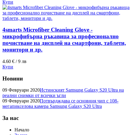
Купи
4smarts Microfiber Cleaning Glove -
микрофибърна ръкавица за професионално
почистване на дисплей на смартфони, таблети,
монитори и др.
4.60 € / 9 лв
Купи
Новини
09 Февруари 2020
Истинският Samsung Galaxy S20 Ultra на
реални снимки от всички ъгли
09 Февруари 2020
Потвърдждава се основния чип с 108-
мегапикселова камера Samsung Galaxy S20 Ultra
За нас
Начало