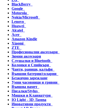
BlackBerry
Google
Motorola
Nokia/Microsoft
Lenovo
Huawei
Alcatel
Acer
Amazon Kindle
Xiaomi
ZTE
Професионални аксесоари
Зимни аксесоари
Слушалки и Bluetooth
Колонки и Спийкъри
Чанти, раници, калъфи
Външни батерии/соларни
Безжично зареждане
Умни часовници и гривни
Външна памет
Писалки/Stylus
Мишки и Клавиатури
IQ Light - 3D Лампа
Иновативни продукти