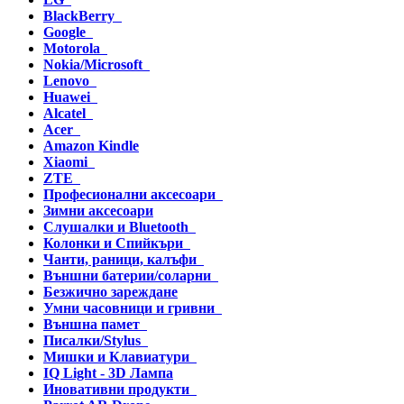
BlackBerry
Google
Motorola
Nokia/Microsoft
Lenovo
Huawei
Alcatel
Acer
Amazon Kindle
Xiaomi
ZTE
Професионални аксесоари
Зимни аксесоари
Слушалки и Bluetooth
Колонки и Спийкъри
Чанти, раници, калъфи
Външни батерии/соларни
Безжично зареждане
Умни часовници и гривни
Външна памет
Писалки/Stylus
Мишки и Клавиатури
IQ Light - 3D Лампа
Иновативни продукти