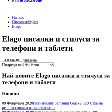
Parrot AR.Drone
Начало
Писалки/Stylus
Elago
Elago писалки и стилуси за
телефони и таблети
14.83лв
30.17лв
Цена
Подреди по:
Най-новите Elago писалки и стилуси за
телефони и таблети
Новини
09 Февруари 2020
Истинският Samsung Galaxy S20 Ultra на
реални снимки от всички ъгли