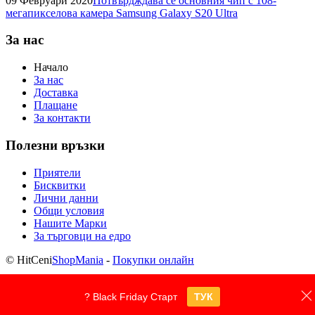
09 Февруари 2020
Потвърдждава се основния чип с 108-
мегапикселова камера Samsung Galaxy S20 Ultra
За нас
Начало
За нас
Доставка
Плащане
За контакти
Полезни връзки
Приятели
Бисквитки
Лични данни
Общи условия
Нашите Марки
За търговци на едро
© HitCeni
ShopMania
-
Покупки онлайн
? Black Friday Старт
ТУК