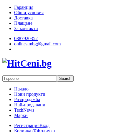
Гаранция
Общи условия
Доставка
Плащане
За контакти
0887920352
onlinesimbg@gmail.com
Начало
Нови продукти
Разпродажба
Най-продавани
TechNews
Марки
Регистрация
Вход
Количка (
0
)
Количка