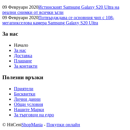
09 Февруари 2020
Истинският Samsung Galaxy S20 Ultra на
реални снимки от всички ъгли
09 Февруари 2020
Потвърдждава се основния чип с 108-
мегапикселова камера Samsung Galaxy S20 Ultra
За нас
Начало
За нас
Доставка
Плащане
За контакти
Полезни връзки
Приятели
Бисквитки
Лични данни
Общи условия
Нашите Марки
За търговци на едро
© HitCeni
ShopMania
-
Покупки онлайн