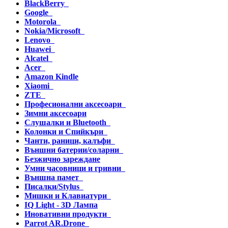
BlackBerry
Google
Motorola
Nokia/Microsoft
Lenovo
Huawei
Alcatel
Acer
Amazon Kindle
Xiaomi
ZTE
Професионални аксесоари
Зимни аксесоари
Слушалки и Bluetooth
Колонки и Спийкъри
Чанти, раници, калъфи
Външни батерии/соларни
Безжично зареждане
Умни часовници и гривни
Външна памет
Писалки/Stylus
Мишки и Клавиатури
IQ Light - 3D Лампа
Иновативни продукти
Parrot AR.Drone