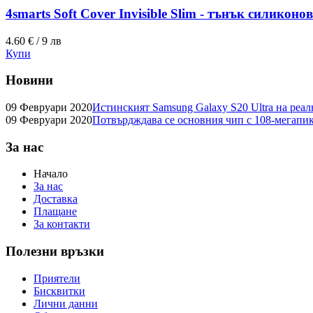
4smarts Soft Cover Invisible Slim - тънък силиконо
4.60 € / 9 лв
Купи
Новини
09 Февруари 2020
Истинският Samsung Galaxy S20 Ultra на реа
09 Февруари 2020
Потвърдждава се основния чип с 108-мегапик
За нас
Начало
За нас
Доставка
Плащане
За контакти
Полезни връзки
Приятели
Бисквитки
Лични данни