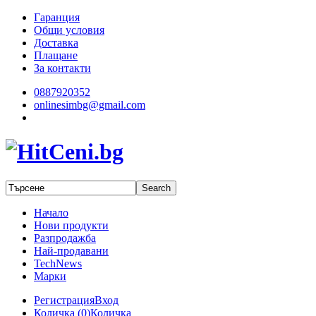
Гаранция
Общи условия
Доставка
Плащане
За контакти
0887920352
onlinesimbg@gmail.com
Начало
Нови продукти
Разпродажба
Най-продавани
TechNews
Марки
Регистрация
Вход
Количка (
0
)
Количка