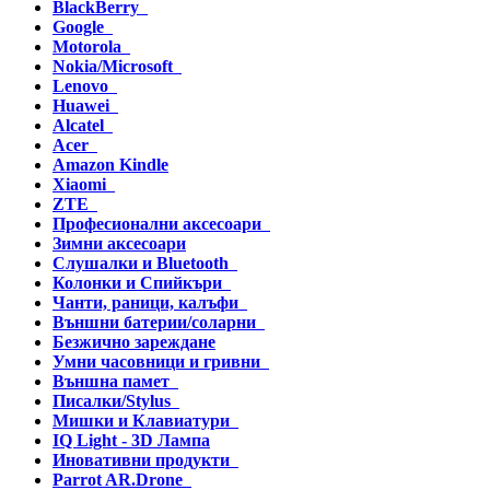
BlackBerry
Google
Motorola
Nokia/Microsoft
Lenovo
Huawei
Alcatel
Acer
Amazon Kindle
Xiaomi
ZTE
Професионални аксесоари
Зимни аксесоари
Слушалки и Bluetooth
Колонки и Спийкъри
Чанти, раници, калъфи
Външни батерии/соларни
Безжично зареждане
Умни часовници и гривни
Външна памет
Писалки/Stylus
Мишки и Клавиатури
IQ Light - 3D Лампа
Иновативни продукти
Parrot AR.Drone