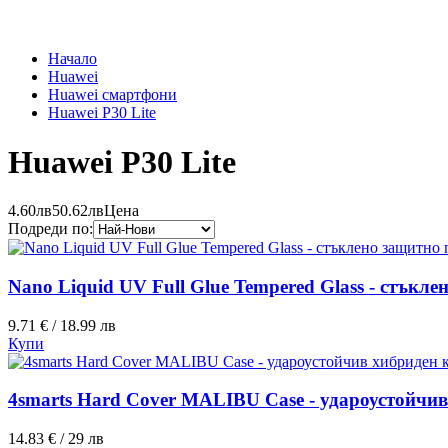
Начало
Huawei
Huawei смартфони
Huawei P30 Lite
Huawei P30 Lite
4.60лв
50.62лв
Цена
Подреди по:
Nano Liquid UV Full Glue Tempered Glass - стъкле
9.71 € / 18.99 лв
Купи
4smarts Hard Cover MALIBU Case - удароустойчив 
14.83 € / 29 лв