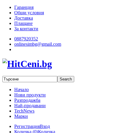
Гаранция
Общи условия
Доставка
Плащане
За контакти
0887920352
onlinesimbg@gmail.com
Начало
Нови продукти
Разпродажба
Най-продавани
TechNews
Марки
Регистрация
Вход
Количка (
0
)
Количка