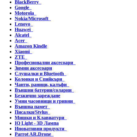
BlackBerry
Google
Motorola
Nokia/Microsoft
Lenovo
Huawei
Alcatel
Acer
Amazon Kindle
Xiaomi
ZTE
Професионални аксесоари
Зимни аксесоари
Слушалки и Bluetooth
Колонки и Спийкъри
Чанти, раници, калъфи
Външни батерии/соларни
Безжично зареждане
Умни часовници и гривни
Външна памет
Писалки/Stylus
Мишки и Клавиатури
IQ Light - 3D Лампа
Иновативни продукти
Parrot AR.Drone