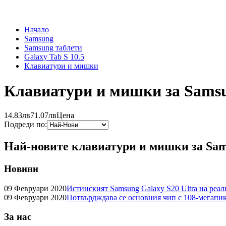
Начало
Samsung
Samsung таблети
Galaxy Tab S 10.5
Клавиатури и мишки
Клавиатури и мишки за Samsun
14.83лв
71.07лв
Цена
Подреди по:
Най-новите клавиатури и мишки за Sams
Новини
09 Февруари 2020
Истинският Samsung Galaxy S20 Ultra на реа
09 Февруари 2020
Потвърдждава се основния чип с 108-мегапик
За нас