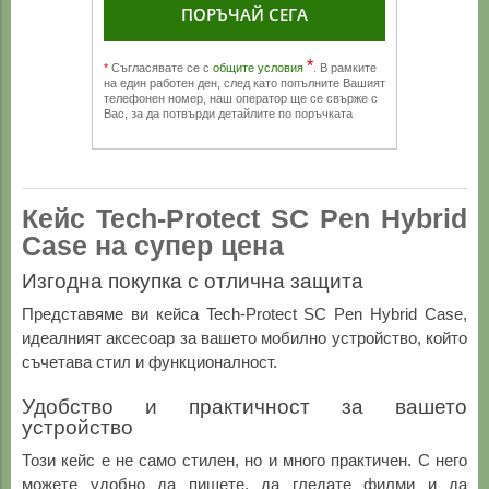
ПОРЪЧАЙ СЕГА
*
*
Съгласявате се с
общите условия
. В рамките
на един работен ден, след като попълните Вашият
телефонен номер, наш оператор ще се свърже с
Вас, за да потвърди детайлите по поръчката
Кейс Tech-Protect SC Pen Hybrid
Case на супер цена
Изгодна покупка с отлична защита
Представяме ви кейса Tech-Protect SC Pen Hybrid Case,
идеалният аксесоар за вашето мобилно устройство, който
съчетава стил и функционалност.
Удобство и практичност за вашето
устройство
Този кейс е не само стилен, но и много практичен. С него
можете удобно да пишете, да гледате филми и да