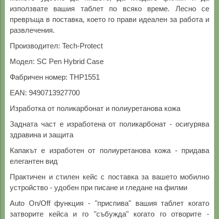
използвате вашия таблет по всяко време. Лесно се
превръща в поставка, което го прави идеален за работа и
развлечения.
Производител: Tech-Protect
Модел: SC Pen Hybrid Case
Фабричен номер: THP1551
EAN: 9490713927700
Изработка от поликарбонат и полиуретанова кожа
Задната част е изработена от поликарбонат - осигурява
здравина и защита
Капакът е изработен от полиуретанова кожа - придава
елегантен вид
Практичен и стилен кейс с поставка за вашето мобилно
устройство - удобен при писане и гледане на филми
Auto On/Off функция - "приспива" вашия таблет когато
затворите кейса и го "събужда" когато го отворите -