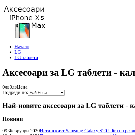
Начало
LG
LG таблети
Аксесоари за LG таблети - кал
0лв
0лв
Цена
Подреди по:
Най-новите аксесоари за LG таблети - к
Новини
09 Февруари 2020
Истинският Samsung Galaxy S20 Ultra на реа