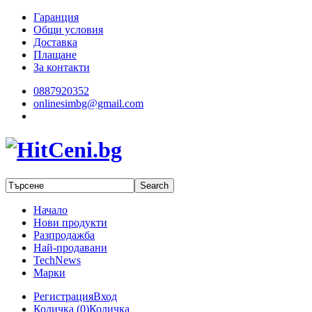
Гаранция
Общи условия
Доставка
Плащане
За контакти
0887920352
onlinesimbg@gmail.com
Начало
Нови продукти
Разпродажба
Най-продавани
TechNews
Марки
Регистрация
Вход
Количка (
0
)
Количка