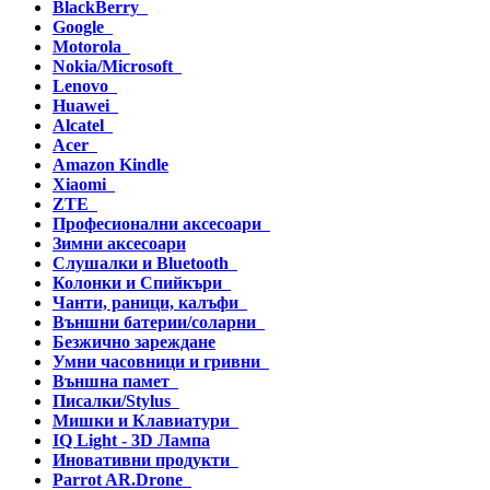
BlackBerry
Google
Motorola
Nokia/Microsoft
Lenovo
Huawei
Alcatel
Acer
Amazon Kindle
Xiaomi
ZTE
Професионални аксесоари
Зимни аксесоари
Слушалки и Bluetooth
Колонки и Спийкъри
Чанти, раници, калъфи
Външни батерии/соларни
Безжично зареждане
Умни часовници и гривни
Външна памет
Писалки/Stylus
Мишки и Клавиатури
IQ Light - 3D Лампа
Иновативни продукти
Parrot AR.Drone