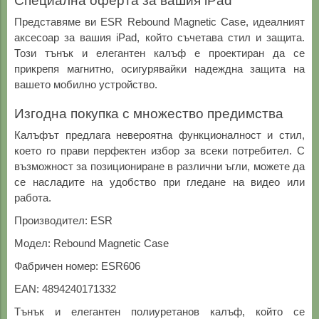
Специална оферта за вашия iPad
Представяме ви ESR Rebound Magnetic Case, идеалният
аксесоар за вашия iPad, който съчетава стил и защита.
Този тънък и елегантен калъф е проектиран да се
прикрепя магнитно, осигурявайки надеждна защита на
вашето мобилно устройство.
Изгодна покупка с множество предимства
Калъфът предлага невероятна функционалност и стил,
което го прави перфектен избор за всеки потребител. С
възможност за позициониране в различни ъгли, можете да
се насладите на удобство при гледане на видео или
работа.
Производител: ESR
Модел: Rebound Magnetic Case
Фабричен номер: ESR606
EAN: 4894240171332
Тънък и елегантен полиуретанов калъф, който се