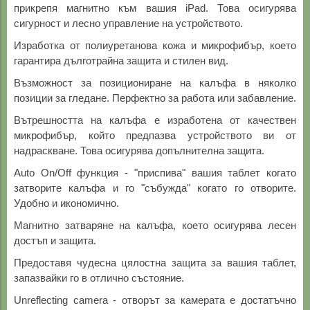
прикрепя магнитно към вашия iPad. Това осигурява
сигурност и лесно управление на устройството.
Изработка от полиуретанова кожа и микрофибър, което
гарантира дълготрайна защита и стилен вид.
Възможност за позициониране на калъфа в няколко
позиции за гледане. Перфектно за работа или забавление.
Вътрешността на калъфа е изработена от качествен
микрофибър, който предпазва устройството ви от
надраскване. Това осигурява допълнителна защита.
Auto On/Off функция - "приспива" вашия таблет когато
затворите калъфа и го "събужда" когато го отворите.
Удобно и икономично.
Магнитно затваряне на калъфа, което осигурява лесен
достъп и защита.
Предоставя чудесна цялостна защита за вашия таблет,
запазвайки го в отлично състояние.
Unreflecting camera - отворът за камерата е достатъчно