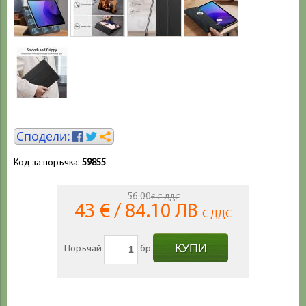
Код за поръчка:
59855
56.00
€ С ДДС
43 € / 84.10 ЛВ
С ДДС
Поръчай
бр.