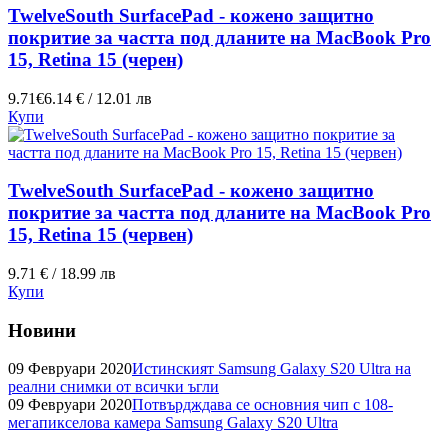
TwelveSouth SurfacePad - кожено защитно
покритие за частта под дланите на MacBook Pro
15, Retina 15 (черен)
9.71€
6.14 € / 12.01 лв
Купи
TwelveSouth SurfacePad - кожено защитно
покритие за частта под дланите на MacBook Pro
15, Retina 15 (червен)
9.71 € / 18.99 лв
Купи
Новини
09 Февруари 2020
Истинският Samsung Galaxy S20 Ultra на
реални снимки от всички ъгли
09 Февруари 2020
Потвърдждава се основния чип с 108-
мегапикселова камера Samsung Galaxy S20 Ultra