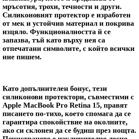
мръсотия, трохи, течности и други.
Силиконовият протектор е изработен
от мек и устойчив материал и покрива
изцяло. Функционалността й се
запазва, тъй като върху нея са
отпечатани символите, с който всички
ние пишем.
Като допълнителен бонус, тези
силиконови протектори, съвместими с
Apple MacBook Pro Retina 15, правят
писането по-тихо, което спомага да се
гарантира спокойствие на околните,
ако си склонен да се будиш през нощта.
Почистването е изключително лесно –