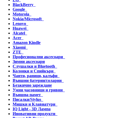
BlackBerry
Google
Motorola
Nokia/Microsoft
Lenovo
Huawei
Alcatel
Acer
Amazon Kindle
Xiaomi
ZTE
Професионални аксесоари
Зимни аксесоари
Слушалки и Bluetooth
Колонки и Спийкъри
Чанти, раници, калъфи
Външни батерии/соларни
Безжично зареждане
Умни часовници и гривни
Външна памет
Писалки/Stylus
Мишки и Клавиатури
IQ Light - 3D Лампа
Иновативни продукти