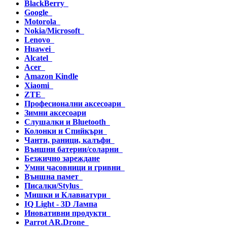
BlackBerry
Google
Motorola
Nokia/Microsoft
Lenovo
Huawei
Alcatel
Acer
Amazon Kindle
Xiaomi
ZTE
Професионални аксесоари
Зимни аксесоари
Слушалки и Bluetooth
Колонки и Спийкъри
Чанти, раници, калъфи
Външни батерии/соларни
Безжично зареждане
Умни часовници и гривни
Външна памет
Писалки/Stylus
Мишки и Клавиатури
IQ Light - 3D Лампа
Иновативни продукти
Parrot AR.Drone