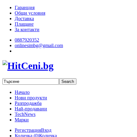
Гаранция
Общи условия
Доставка
Плащане
За контакти
0887920352
onlinesimbg@gmail.com
Начало
Нови продукти
Разпродажба
Най-продавани
TechNews
Марки
Регистрация
Вход
Количка (
0
)
Количка