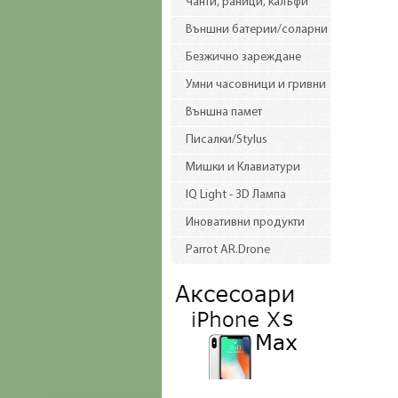
Чанти, раници, калъфи
Външни батерии/соларни
Безжично зареждане
Умни часовници и гривни
Външна памет
Писалки/Stylus
Мишки и Клавиатури
IQ Light - 3D Лампа
Иновативни продукти
Parrot AR.Drone