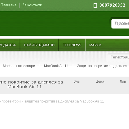
Плащане
За контакти
0887920352
РОДАЖБА
НАЙ-ПРОДАВАНИ
TECHNEWS
МАРКИ
Регистра
Macbook аксесоари
MacBook Air 11
Защитно покритие за дисплея
но покритие за дисплея за
0лв
Цена
0лв
MacBook Air 11
 протектори и защитни покрития за дисплея за MacBook Air 11