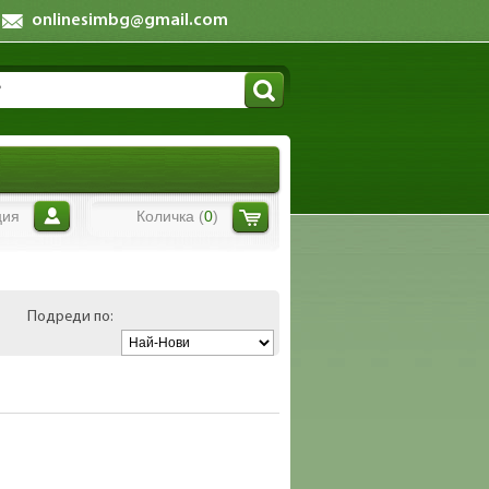
onlinesimbg@gmail.com
ция
Количка (
0
)
Подреди по: