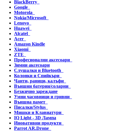
BlackBerry
Google
Motorola
Nokia/Microsoft
Lenovo
Huawei
Alcatel
Acer
Amazon Kindle
Xiaomi
ZTE
Професионални аксесоари
Зимни аксесоари
Слушалки и Bluetooth
Колонки и Спийкъри
Чанти, раници, калъфи
Външни батерии/соларни
Безжично зареждане
Умни часовници и гривни
Външна памет
Писалки/Stylus
Мишки и Клавиатури
IQ Light - 3D Лампа
Иновативни продукти
Parrot AR.Drone