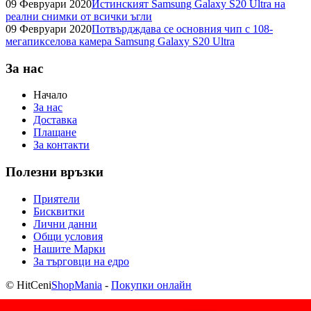
09 Февруари 2020
Истинският Samsung Galaxy S20 Ultra на
реални снимки от всички ъгли
09 Февруари 2020
Потвърдждава се основния чип с 108-
мегапикселова камера Samsung Galaxy S20 Ultra
За нас
Начало
За нас
Доставка
Плащане
За контакти
Полезни връзки
Приятели
Бисквитки
Лични данни
Общи условия
Нашите Марки
За търговци на едро
© HitCeni
ShopMania
-
Покупки онлайн