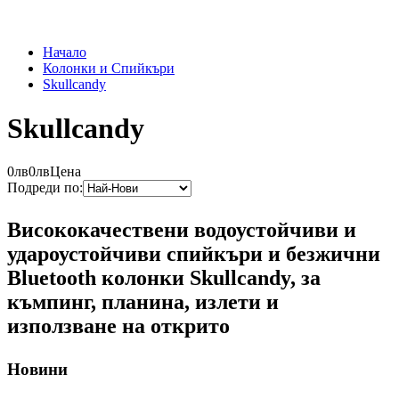
Начало
Колонки и Спийкъри
Skullcandy
Skullcandy
0лв
0лв
Цена
Подреди по:
Висококачествени водоустойчиви и
удароустойчиви спийкъри и безжични
Bluetooth колонки Skullcandy, за
къмпинг, планина, излети и
използване на открито
Новини