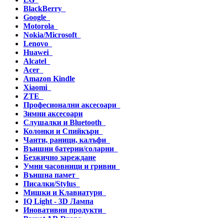
BlackBerry
Google
Motorola
Nokia/Microsoft
Lenovo
Huawei
Alcatel
Acer
Amazon Kindle
Xiaomi
ZTE
Професионални аксесоари
Зимни аксесоари
Слушалки и Bluetooth
Колонки и Спийкъри
Чанти, раници, калъфи
Външни батерии/соларни
Безжично зареждане
Умни часовници и гривни
Външна памет
Писалки/Stylus
Мишки и Клавиатури
IQ Light - 3D Лампа
Иновативни продукти