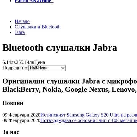
Parrot AR.Drone
Начало
Слушалки и Bluetooth
Jabra
Bluetooth слушалки Jabra
6.14лв
255.14лв
Цена
Подреди по:
Оригинални слушалки Jabra с микрофон и
BlackBerry, Nokia, Google Nexus, Lenovo,
Новини
09 Февруари 2020
Истинският Samsung Galaxy S20 Ultra на реа
09 Февруари 2020
Потвърдждава се основния чип с 108-мегапик
За нас