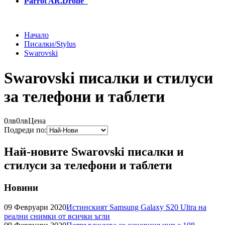
Parrot AR.Drone
Начало
Писалки/Stylus
Swarovski
Swarovski писалки и стилуси
за телефони и таблети
0лв
0лв
Цена
Подреди по:
Най-новите Swarovski писалки и
стилуси за телефони и таблети
Новини
09 Февруари 2020
Истинският Samsung Galaxy S20 Ultra на
реални снимки от всички ъгли