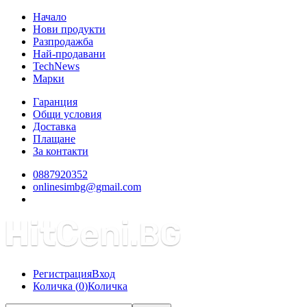
Начало
Нови продукти
Разпродажба
Най-продавани
TechNews
Марки
Гаранция
Общи условия
Доставка
Плащане
За контакти
0887920352
onlinesimbg@gmail.com
Регистрация
Вход
Количка (
0
)
Количка