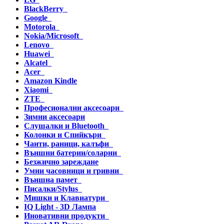
BlackBerry
Google
Motorola
Nokia/Microsoft
Lenovo
Huawei
Alcatel
Acer
Amazon Kindle
Xiaomi
ZTE
Професионални аксесоари
Зимни аксесоари
Слушалки и Bluetooth
Колонки и Спийкъри
Чанти, раници, калъфи
Външни батерии/соларни
Безжично зареждане
Умни часовници и гривни
Външна памет
Писалки/Stylus
Мишки и Клавиатури
IQ Light - 3D Лампа
Иновативни продукти