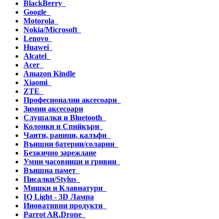
BlackBerry
Google
Motorola
Nokia/Microsoft
Lenovo
Huawei
Alcatel
Acer
Amazon Kindle
Xiaomi
ZTE
Професионални аксесоари
Зимни аксесоари
Слушалки и Bluetooth
Колонки и Спийкъри
Чанти, раници, калъфи
Външни батерии/соларни
Безжично зареждане
Умни часовници и гривни
Външна памет
Писалки/Stylus
Мишки и Клавиатури
IQ Light - 3D Лампа
Иновативни продукти
Parrot AR.Drone