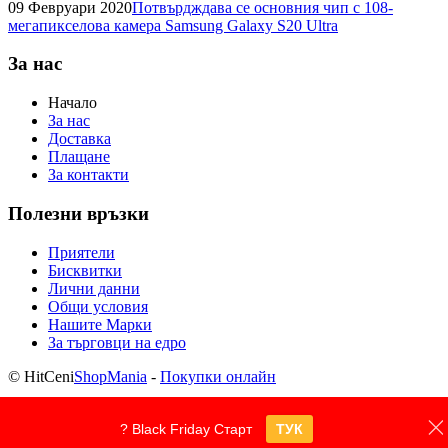
09 Февруари 2020
Потвърдждава се основния чип с 108-
мегапикселова камера Samsung Galaxy S20 Ultra
За нас
Начало
За нас
Доставка
Плащане
За контакти
Полезни връзки
Приятели
Бисквитки
Лични данни
Общи условия
Нашите Марки
За търговци на едро
© HitCeni
ShopMania
-
Покупки онлайн
? Black Friday Старт
ТУК