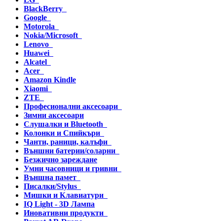
BlackBerry
Google
Motorola
Nokia/Microsoft
Lenovo
Huawei
Alcatel
Acer
Amazon Kindle
Xiaomi
ZTE
Професионални аксесоари
Зимни аксесоари
Слушалки и Bluetooth
Колонки и Спийкъри
Чанти, раници, калъфи
Външни батерии/соларни
Безжично зареждане
Умни часовници и гривни
Външна памет
Писалки/Stylus
Мишки и Клавиатури
IQ Light - 3D Лампа
Иновативни продукти