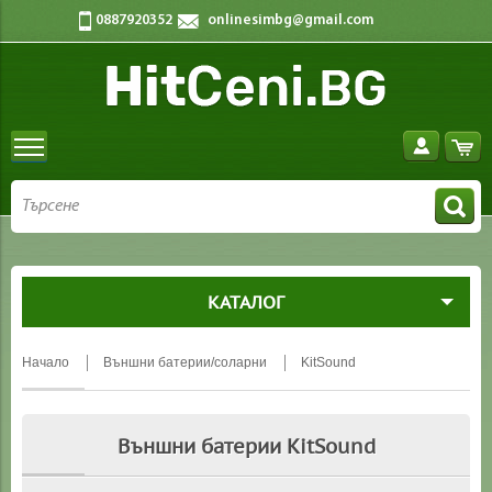
0887920352
onlinesimbg@gmail.com
КАТАЛОГ
Начало
Външни батерии/соларни
KitSound
Външни батерии KitSound