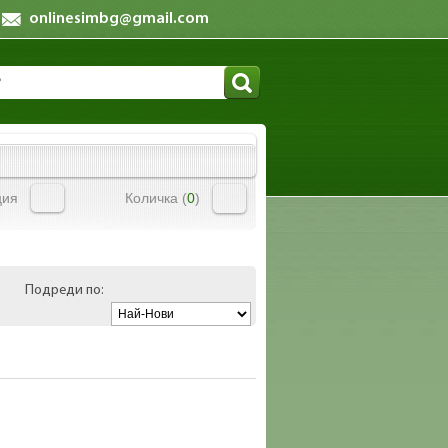
onlinesimbg@gmail.com
ция
Количка (
0
)
Подреди по: