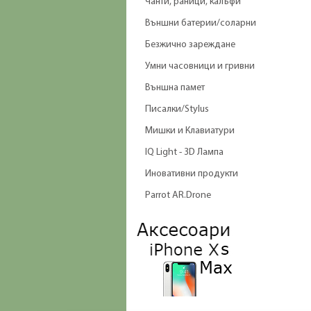
Чанти, раници, калъфи
Външни батерии/соларни
Безжично зареждане
Умни часовници и гривни
Външна памет
Писалки/Stylus
Мишки и Клавиатури
IQ Light - 3D Лампа
Иновативни продукти
Parrot AR.Drone