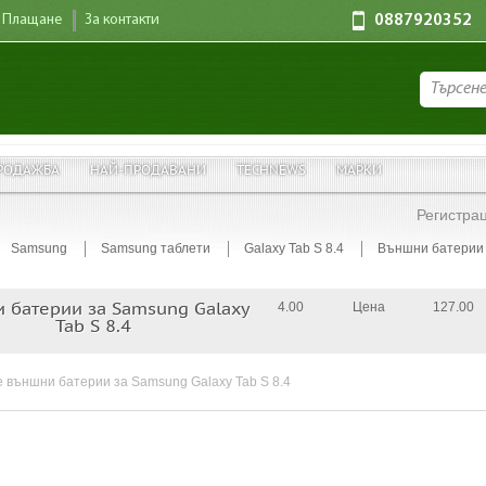
Плащане
За контакти
0887920352
РОДАЖБА
НАЙ-ПРОДАВАНИ
TECHNEWS
МАРКИ
Регистра
Samsung
Samsung таблети
Galaxy Tab S 8.4
Външни батерии
 батерии за Samsung Galaxy
4.00
Цена
127.00
Tab S 8.4
 външни батерии за Samsung Galaxy Tab S 8.4