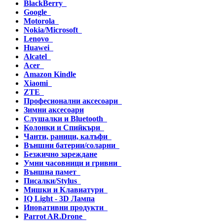
BlackBerry
Google
Motorola
Nokia/Microsoft
Lenovo
Huawei
Alcatel
Acer
Amazon Kindle
Xiaomi
ZTE
Професионални аксесоари
Зимни аксесоари
Слушалки и Bluetooth
Колонки и Спийкъри
Чанти, раници, калъфи
Външни батерии/соларни
Безжично зареждане
Умни часовници и гривни
Външна памет
Писалки/Stylus
Мишки и Клавиатури
IQ Light - 3D Лампа
Иновативни продукти
Parrot AR.Drone