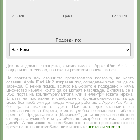
4.60лв
Цена
127.31лв
Подреди по:
Док или докинг станцията, съвместима с Apple iPad Air 2, е
подценяван аксесоар, но нека ти разкажем повече за нея.
На практика док станцията представлява поставка, на която
оставяш Apple iPad Air 2 изправен под определен ъгъл, за да се
зарежда. С нейна помощ всичко на бюрото е подредено и няма
множество кабели, които да се мотаят навсякъде. Включва се в
USB порта на компютъра/лаптопа или в електрическата мрежа.
Ъгълът на поставяне е съобразен с функционалността, за да
може без проблеми да продължиш да работиш с Apple iPad Air 2,
без да го махаш от дока. Най-често док станциите са
предназначени за бюрото, където удобно позиционират таблета
пред теб. Предлаганите в „Маровски” док станции са изработени
от здрав алуминий или устойчив поликарбонат и имат стилен
дизайн. А ако искаш да подобриш още повече преживяването по
време на път в автомобила, виж и нашите
поставки за кола