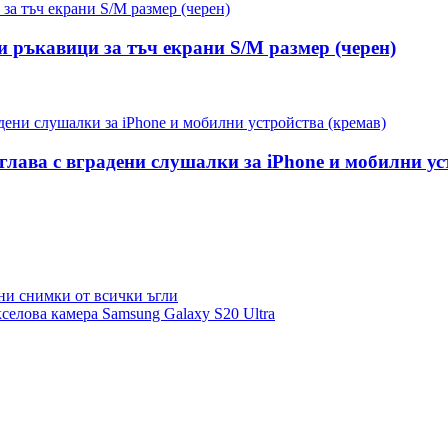
мни ръкавици за тъч екрани S/M размер (черен)
глава с вградени слушалки за iPhone и мобилни ус
лни снимки от всички ъгли
селова камера Samsung Galaxy S20 Ultra