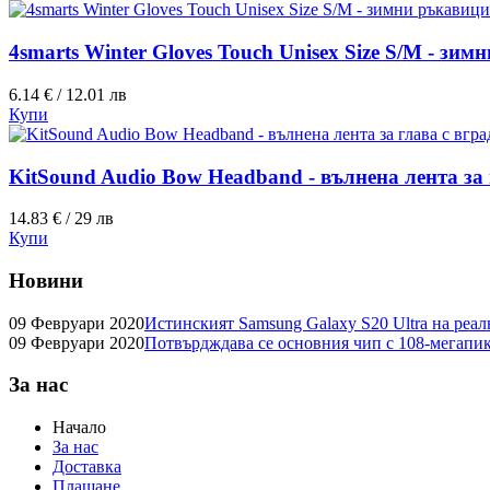
4smarts Winter Gloves Touch Unisex Size S/M - зи
6.14 € / 12.01 лв
Купи
KitSound Audio Bow Headband - вълнена лента за 
14.83 € / 29 лв
Купи
Новини
09 Февруари 2020
Истинският Samsung Galaxy S20 Ultra на реа
09 Февруари 2020
Потвърдждава се основния чип с 108-мегапик
За нас
Начало
За нас
Доставка
Плащане