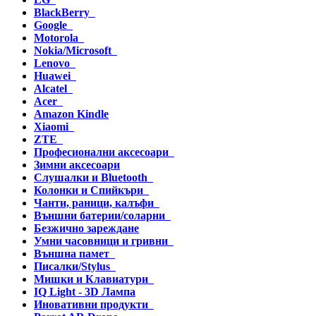
BlackBerry
Google
Motorola
Nokia/Microsoft
Lenovo
Huawei
Alcatel
Acer
Amazon Kindle
Xiaomi
ZTE
Професионални аксесоари
Зимни аксесоари
Слушалки и Bluetooth
Колонки и Спийкъри
Чанти, раници, калъфи
Външни батерии/соларни
Безжично зареждане
Умни часовници и гривни
Външна памет
Писалки/Stylus
Мишки и Клавиатури
IQ Light - 3D Лампа
Иновативни продукти