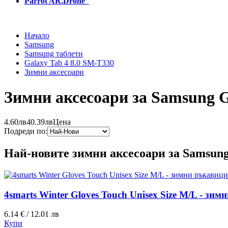
Parrot AR.Drone
Начало
Samsung
Samsung таблети
Galaxy Tab 4 8.0 SM-T330
Зимни аксесоари
Зимни аксесоари за Samsung G
4.60лв
40.39лв
Цена
Подреди по:
Най-новите зимни аксесоари за Samsung
4smarts Winter Gloves Touch Unisex Size M/L - зи
6.14 € / 12.01 лв
Купи