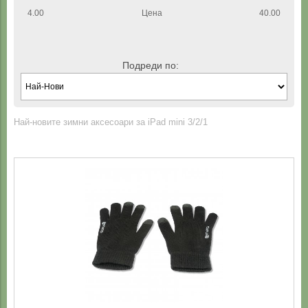
4.00
Цена
40.00
Подреди по:
Най-новите зимни аксесоари за iPad mini 3/2/1